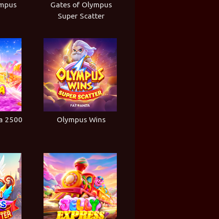
ympus
Gates of Olympus
Super Scatter
a 2500
Olympus Wins