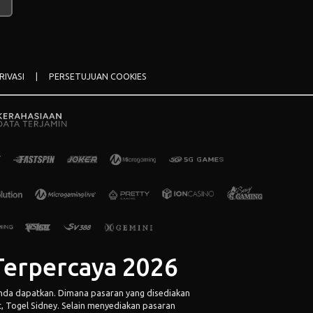
ney
Aztec Bonanza
RIVASI
|
PERSETUJUAN COOKIES
eluxe
Christmas Carol
Megaways
Terpercaya 2026
nda dapatkan. Dimana pasaran yang disediakan
t, Togel Sidney. Selain menyediakan pasaran