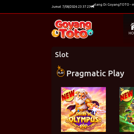
Selamat Datang Di GoyangTOTO - motto ka
Jumat 7/08/2026 23:37:24
HO
Slot
Pragmatic Play