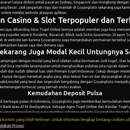
pasaran tanpa diskon untuk pasaran Sydney, Singapore dan Hongkong dengan
ang besar. Jadi janganlah ragu dan mainlah di Goyangtoto sekarang juga ka
online melalui website ataupun aplikasi.
Golden Ox
Madame Destiny
Temujin Trea
n Casino & Slot Terpopuler dan Ter
Megaways
percaya dibanding Situs Togel Online lainnya adalah member juga bisa mema
ng populer seperti Roulette, Bacarrat, Black Jack,Sicbo,Spaceman, Dragon T
 di website lain karena Goyangtoto juga menyediakan permainan tersebut sa
 dimainkan kapan saja dan dimana saja.
ekarang Juga Modal Kecil Untungnya S
sampingan dengan modal yang kecil silakan coba bermainan Judi togel , Dan 
udah bisa memiliki kesempatan untuk menghasilkan puluhan juta rupiah dalam
udah dan sudah dikenal luas oleh Pemain togel Indonesia. Cukup dengan minim
 Hanya dengan menebak angka yang akan keluar hari ini dan dipasangkan di p
a valid,modal yang kecil dan segeralah bergabung dengan Goyangtoto menjadi p
wer of Thor
Hot Fiesta
Buffalo K
 kemenangan terbesar yang pernah anda rasakan.
Megaways
Megaway
Kemudahan Deposit Pulsa
i berbagai pulau di Indonesia,
Goyangtoto
juga memberikan kemudahan mem
ri Bank atau ATM diwilayahnya. Sebagai Agen Togel Online dan Bandar Togel
e yang memuaskan bagi para member sehingga website Goyangtoto menjadi 
 konten yang lebih Relevan. Untuk informasi lengkap tentang cookies sil
ijakan Privasi
.
WAP