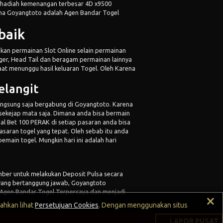
 hadiah kemenangan terbesar 4D x9500
rena Goyangtoto adalah Agen Bandar Togel
sures
Juicy Fruits
baik
inkan permainan
Slot Online
selain permainan
iger, Head Tail dan beragam permainan lainnya
at menunggu hasil keluaran Togel. Oleh Karena
elangit
langsung saja bergabung di
Goyangtoto
. Karena
 sekejap mata saja. Dimana anda bisa bermain
al Bet 100 PERAK di setiap pasaran anda bisa
asaran togel yang tepat. Oleh sebab itu anda
emain togel. Mungkin hari ini adalah hari
ing
Floating Dragon
s
ber untuk melakukan
Deposit Pulsa
secara
 yang bertanggung jawab,
Goyangtoto
Agen Bandar Togel Terpercaya dan menjadi
×
ahkan lihat
Persetujuan Cookies
. Dengan menggunakan situs
LAPOR PUSAT