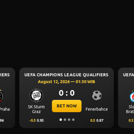
26
7/8/2026
7/8/2026
7/8/2026
7/8/2026
7
arlight Wins
Sanatorium Secrets
Lucky Tiger
AI
CHINA
JAPAN
ASMTERDAM
BRAZIL
37
6699
3965
0542
4879
5
26
7/8/2026
7/8/2026
7/8/2026
7/8/2026
7
IERS
E-FOOTBALL F24 ELITE CLUB FRIENDLY
E-FO
ng Wins - Gong
Wisdom of Athena
Sweet Rush B
August 8, 2026 — 06:15 WIB
Xi Fa Cai
1000
1 : 1
BET NOW
Saint-
e-To
e-Liverpool
e-Ajax
oise
Ho
1.00
0.25
0.49
-0.25
-0.73
0.0