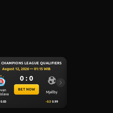
/8/2026
8/8/2026
8/8/2026
 1000
Sugar Rush 1000
TAIWAN
SIDNEY LOTTO
HONGKONG LOTTO
838
3712
6011
/8/2026
7/8/2026
7/8/2026
OTBALL F24 ELITE CLUB FRIENDLY
onanza
Tut’s Treasure Tower
August 8, 2026 — 06:15 WIB
0 : 1
Next
BET NOW
ttenham
e-Atletico
tspur
Madrid
0
0.63
0.00
-0.95