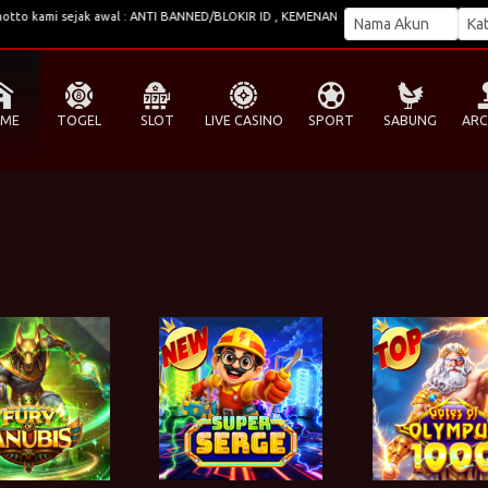
mi sejak awal : ANTI BANNED/BLOKIR ID , KEMENANGAN BERAPAPUN KAMI PROSES!!!
ME
TOGEL
SLOT
LIVE CASINO
SPORT
SABUNG
ARC