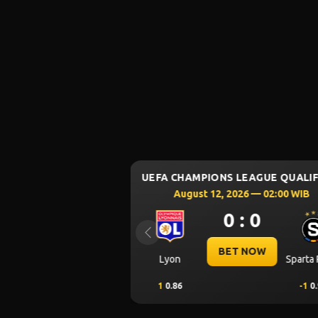
7/8/2026
7/8/2026
8/8/20
Caishens Cash Pots
St
CALIFORNIA
CAMBODIA
SHANGH
1417
4372
57
7/8/2026
7/8/2026
7/8/20
UEFA CHAMPIONS LEAGUE QUALIF
Sweet Bonanza Super
Mahjo
August 11, 2026 — 22:59 WIB
Scatter
0 : 0
Previous
BET NOW
Union 
Bodo Glimt
Gill
0.75
0.82
-0.75