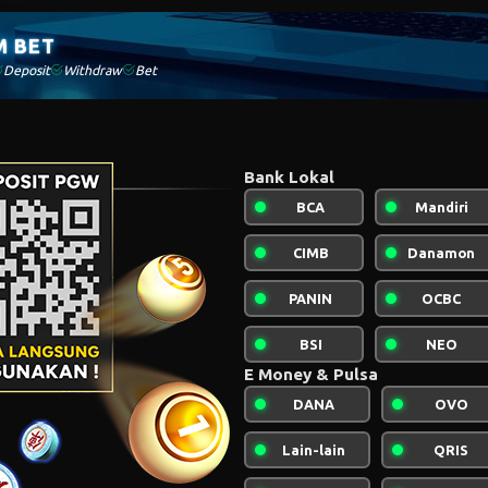
M BET
 Bonanza Xmas
Aztec Gems
5 Lions
Deposit
Withdraw
Bet
Bank Lokal
DBS
NOBU
888 Gold
Fire 88
Diamond St
E Money & Pulsa
DANA
OVO
Lain-lain
QRIS
Axiata
Indosat