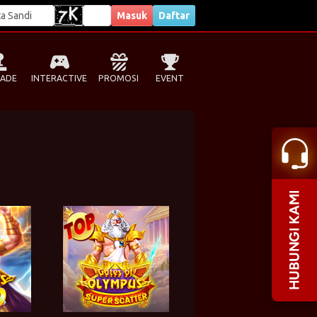
Selamat Datang Di GoyangTOTO - motto kami sejak awal : ANTI BANN
Masuk
Daftar
ADE
INTERACTIVE
PROMOSI
EVENT