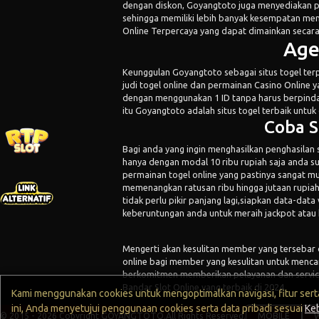
dengan diskon, Goyangtoto juga menyediakan 
sehingga memiliki lebih banyak kesempatan men
Online Terpercaya yang dapat dimainkan secara 
Bonanza Gold
Age
Keunggulan Goyangtoto sebagai situs togel ter
judi togel online dan permainan
Casino Online
ya
dengan menggunakan 1 ID tanpa harus berpindah
itu Goyangtoto adalah situs togel terbaik untuk
Coba S
Bagi anda yang ingin menghasilkan penghasilan 
hanya dengan modal 10 ribu rupiah saja anda s
permainan togel online yang pastinya sangat m
memenangkan ratusan ribu hingga jutaan rupiah.
tidak perlu pikir panjang lagi,siapkan data-dat
Wild Booster
Po
keberuntungan anda untuk meraih jackpot atau
Mengerti akan kesulitan member yang tersebar d
online bagi member yang kesulitan untuk menca
berkomitmen memberikan pelayanan dan servic
Bandar Slot Online yang terbaik di 2024
Kami menggunakan cookies untuk mengoptimalkan navigasi, fitur serta
ini, Anda menyetujui penggunaan cookies serta data pribadi sesuai
Keb
© 2015 - 2026 Copyright GOYANGTOTO.
All Rights Reserved.
MOBILE