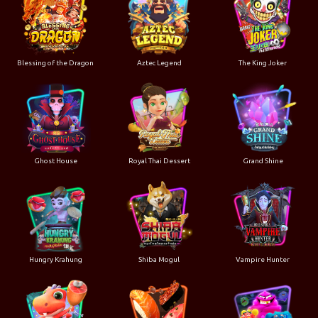
Blessing of the Dragon
Aztec Legend
The King Joker
Ghost House
Royal Thai Dessert
Grand Shine
Hungry Krahung
Shiba Mogul
Vampire Hunter