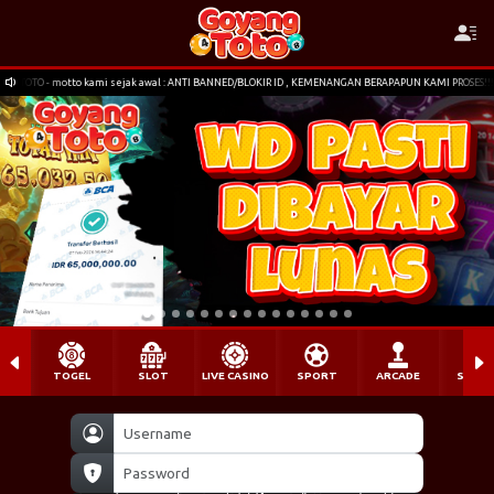
- motto kami sejak awal : ANTI BANNED/BLOKIR ID , KEMENANGAN BERAPAPUN KAMI PROSES!!!
TOGEL
SLOT
LIVE CASINO
SPORT
ARCADE
SABU