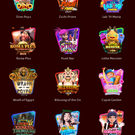
Dino Pops
Zushi Prime
Lab 19 Mania
Roma Plus
Punk Star
Little Monster
Wrath of Egypt
Blessing of the Ox
Cupid Garden