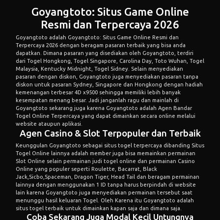
Goyangtoto: Situs Game Online
Resmi dan Terpercaya 2026
Goyangtoto adalah
Goyangtoto: Situs Game Online Resmi dan
Terpercaya 2026
dengan beragam pasaran terbaik yang bisa anda
dapatkan. Dimana pasaran yang disediakan oleh Goyangtoto, terdiri
dari Togel Hongkong, Togel Singapore, Carolina Day, Toto Wuhan, Togel
Malaysia, Kentucky Midnight, Togel Sidney. Selain menyediakan
pasaran dengan diskon, Goyangtoto juga menyediakan pasaran tanpa
diskon untuk pasaran Sydney, Singapore dan Hongkong dengan hadiah
kemenangan terbesar 4D x9500 sehingga memiliki lebih banyak
kesempatan menang besar. Jadi janganlah ragu dan mainlah di
Goyangtoto sekarang juga karena Goyangtoto adalah Agen Bandar
Togel Online Terpercaya yang dapat dimainkan secara online melalui
website ataupun aplikasi.
Agen Casino & Slot Terpopuler dan Terbaik
Keunggulan Goyangtoto sebagai situs togel terpercaya dibanding Situs
Togel Online lainnya adalah member juga bisa memainkan permainan
Slot Online
selain permainan judi togel online dan permainan
Casino
Online
yang populer seperti Roulette, Bacarrat, Black
Jack,Sicbo,Spaceman, Dragon Tiger, Head Tail dan beragam permainan
lainnya dengan menggunakan 1 ID tanpa harus berpindah di website
lain karena Goyangtoto juga menyediakan permainan tersebut saat
menunggu hasil keluaran Togel. Oleh Karena itu Goyangtoto adalah
situs togel terbaik untuk dimainkan kapan saja dan dimana saja.
Coba Sekarang Juga Modal Kecil Untungnya