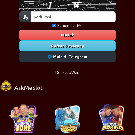
Remember Me
Masuk
Daftar Sekarang
Main di Telegram
Desktop
Wap
AskMeSlot