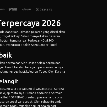
Terpercaya 2026
nda dapatkan. Dimana pasaran yang disediakan
t, Togel Sidney. Selain menyediakan pasaran
 hadiah kemenangan terbesar 4D x9500
rena Goyangtoto adalah Agen Bandar Togel
baik
inkan permainan
Slot Online
selain permainan
iger, Head Tail dan beragam permainan lainnya
at menunggu hasil keluaran Togel. Oleh Karena
elangit
langsung saja bergabung di
Goyangtoto
. Karena
 sekejap mata saja. Dimana anda bisa bermain
al Bet 100 PERAK di setiap pasaran anda bisa
asaran togel yang tepat. Oleh sebab itu anda
emain togel. Mungkin hari ini adalah hari