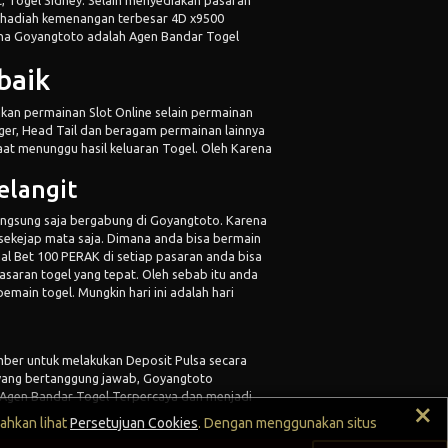
t, Togel Sidney. Selain menyediakan pasaran
 hadiah kemenangan terbesar 4D x9500
rena Goyangtoto adalah Agen Bandar Togel
baik
inkan permainan
Slot Online
selain permainan
iger, Head Tail dan beragam permainan lainnya
at menunggu hasil keluaran Togel. Oleh Karena
elangit
langsung saja bergabung di
Goyangtoto
. Karena
 sekejap mata saja. Dimana anda bisa bermain
al Bet 100 PERAK di setiap pasaran anda bisa
asaran togel yang tepat. Oleh sebab itu anda
emain togel. Mungkin hari ini adalah hari
ber untuk melakukan
Deposit Pulsa
secara
 yang bertanggung jawab,
Goyangtoto
Agen Bandar Togel Terpercaya dan menjadi
×
ahkan lihat
Persetujuan Cookies
. Dengan menggunakan situs