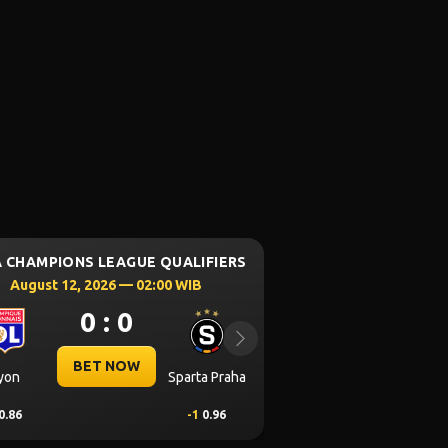
/8/2026
8/8/2026
8/8/2026
TAIWAN
SIDNEY LOTTO
HONGKONG LOTTO
838
1377
6011
/8/2026
8/8/2026
7/8/2026
EFA CHAMPIONS LEAGUE QUALIFIERS
August 11, 2026 — 22:59 WIB
0 : 0
Next
BET NOW
Union Saint-
Bodo Glimt
Gilloise
0.75
0.82
-0.75
1.00