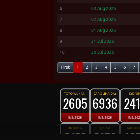
6
03 Aug 2026
7
02 Aug 2026
8
01 Aug 2026
9
31 Jul 2026
10
30 Jul 2026
First
1
2
3
4
5
6
7
TOTO WUHAN
CAROLINA DAY
SYDNE
2605
6936
24
8/8/2026
8/8/2026
8/8/20
HK SIANG
QATAR
MACAU
2476
3158
40