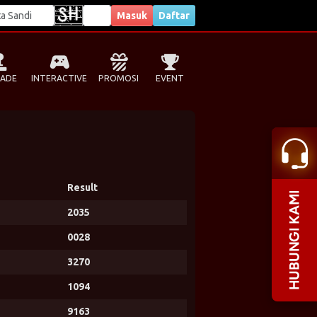
!
Selamat Datang Di GoyangTOTO - motto kami sejak awal : ANTI BA
Masuk
Daftar
ADE
INTERACTIVE
PROMOSI
EVENT
Result
2035
0028
3270
1094
9163