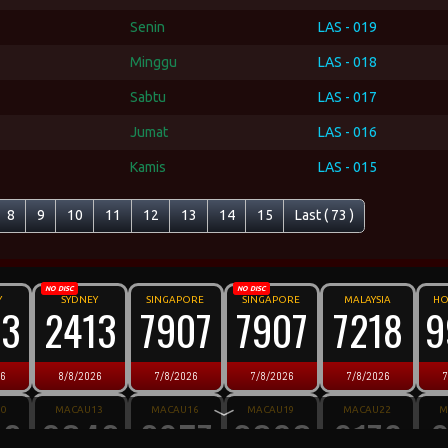
Senin
LAS - 019
Minggu
LAS - 018
Sabtu
LAS - 017
Jumat
LAS - 016
Kamis
LAS - 015
8
9
10
11
12
13
14
15
Last ( 73 )
NO DISC
NO DISC
Y
SYDNEY
SINGAPORE
SINGAPORE
MALAYSIA
H
13
2413
7907
7907
7218
9
26
8/8/2026
7/8/2026
7/8/2026
7/8/2026
7
00
MACAU13
MACAU16
MACAU19
MACAU22
M
72
0342
2957
6303
9178
9