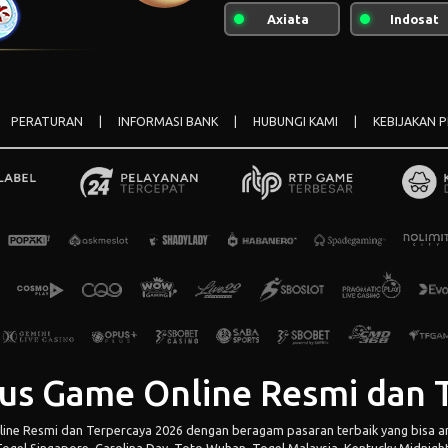
Axiata
Indosat
PERATURAN
|
INFORMASI BANK
|
HUBUNGI KAMI
|
KEBIJAKAN P
tus Game Online Resmi dan 
line Resmi dan Terpercaya 2026
dengan beragam pasaran terbaik yang bisa a