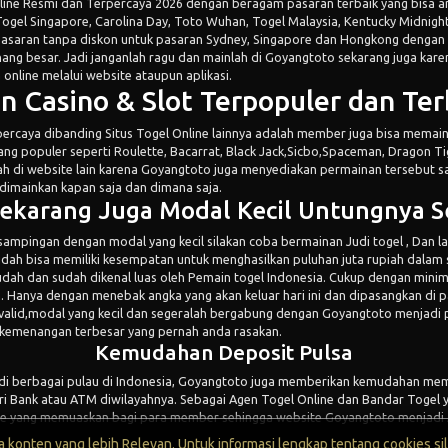
line Resmi dan Terpercaya 2026
dengan beragam pasaran terbaik yang bisa a
Togel Singapore, Carolina Day, Toto Wuhan, Togel Malaysia, Kentucky Midnigh
pasaran tanpa diskon untuk pasaran Sydney, Singapore dan Hongkong dengan
ang besar. Jadi janganlah ragu dan mainlah di Goyangtoto sekarang juga ka
online melalui website ataupun aplikasi.
n Casino & Slot Terpopuler dan Ter
percaya dibanding Situs Togel Online lainnya adalah member juga bisa mema
ng populer seperti Roulette, Bacarrat, Black Jack,Sicbo,Spaceman, Dragon T
 di website lain karena Goyangtoto juga menyediakan permainan tersebut sa
 dimainkan kapan saja dan dimana saja.
ekarang Juga Modal Kecil Untungnya S
sampingan dengan modal yang kecil silakan coba bermainan Judi togel , Dan 
udah bisa memiliki kesempatan untuk menghasilkan puluhan juta rupiah dalam
udah dan sudah dikenal luas oleh Pemain togel Indonesia. Cukup dengan minim
 Hanya dengan menebak angka yang akan keluar hari ini dan dipasangkan di p
a valid,modal yang kecil dan segeralah bergabung dengan Goyangtoto menjadi p
 kemenangan terbesar yang pernah anda rasakan.
Kemudahan Deposit Pulsa
i berbagai pulau di Indonesia,
Goyangtoto
juga memberikan kemudahan mem
ri Bank atau ATM diwilayahnya. Sebagai Agen Togel Online dan Bandar Togel
e yang memuaskan bagi para member sehingga website Goyangtoto menjadi 
 konten yang lebih Relevan. Untuk informasi lengkap tentang cookies sil