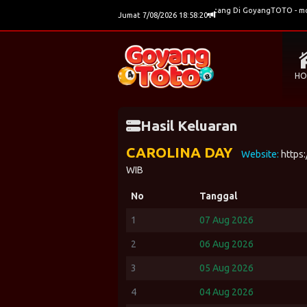
Selamat Datang Di GoyangTOTO - motto 
Jumat 7/08/2026 18:58:21
HO
Hasil Keluaran
CAROLINA DAY
Website:
https
WIB
No
Tanggal
1
07 Aug 2026
2
06 Aug 2026
3
05 Aug 2026
4
04 Aug 2026