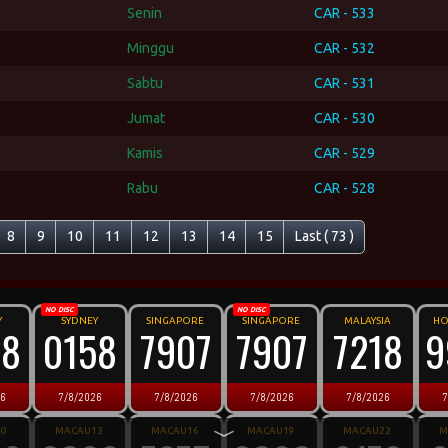
Senin
CAR - 533
Minggu
CAR - 532
Sabtu
CAR - 531
Jumat
CAR - 530
Kamis
CAR - 529
Rabu
CAR - 528
8
9
10
11
12
13
14
15
Last ( 73 )
NO DISC
NO DISC
Y
SYDNEY
SINGAPORE
SINGAPORE
MALAYSIA
H
58
0158
7907
7907
7218
9
26
7/8/2026
7/8/2026
7/8/2026
7/8/2026
7
00
MACAU13
MACAU16
MACAU19
MACAU22
M