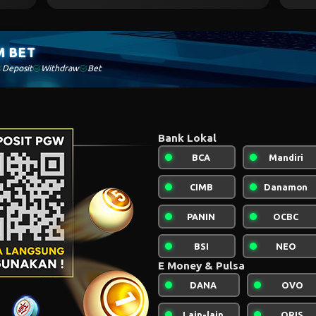
-0.25
-0.89
0.25
0.65
M BET
Deposit
Withdraw
Bet
Bank Lokal
BCA
Mandiri
B
CIMB
Danamon
Per
PANIN
OCBC
D
BSI
NEO
JA
E Money & Pulsa
DANA
OVO