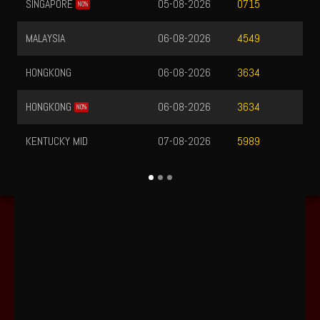
SINGAPORE
05-08-2026
MA
0715
NO%
MALAYSIA
06-08-2026
MA
4549
HONGKONG
06-08-2026
MA
3634
HONGKONG
06-08-2026
VI
3634
NO%
KENTUCKY MID
07-08-2026
LO
5989