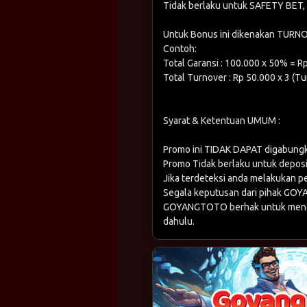
Tidak berlaku untuk SAFETY BET, 
Untuk Bonus ini dikenakan TURN
Contoh:
Total Garansi : 100.000 x 50% = R
Total Turnover : Rp 50.000 x 3 (
Syarat & Ketentuan UMUM :
Promo ini TIDAK DAPAT digabungk
Promo Tidak berlaku untuk depos
Jika terdeteksi anda melakukan 
Segala keputusan dari pihak GOY
GOYANGTOTO berhak untuk mengub
dahulu.