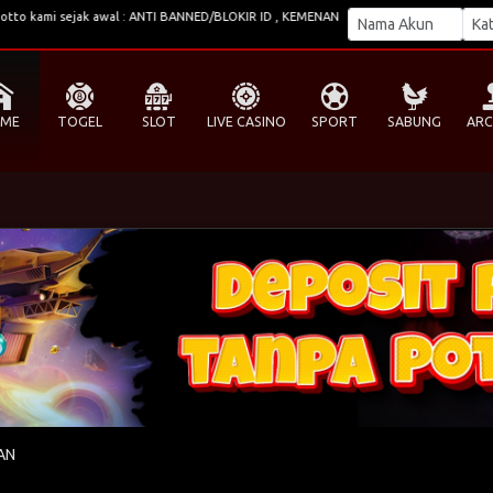
ejak awal : ANTI BANNED/BLOKIR ID , KEMENANGAN BERAPAPUN KAMI PROSES!!!
ME
TOGEL
SLOT
LIVE CASINO
SPORT
SABUNG
ARC
AN