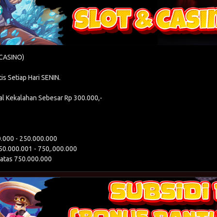
CASINO)
s Setiap Hari SENIN.
al Kekalahan Sebesar Rp 300.000,-
.000 - 250.000.000
50.000.001 - 750,.000.000
 atas 750.000.000