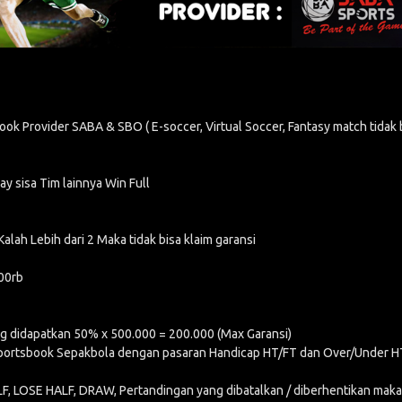
 Provider SABA & SBO ( E-soccer, Virtual Soccer, Fantasy match tidak b
ay sisa Tim lainnya Win Full
alah Lebih dari 2 Maka tidak bisa klaim garansi
00rb
ng didapatkan 50% x 500.000 = 200.000 (Max Garansi)
portsbook Sepakbola dengan pasaran Handicap HT/FT dan Over/Under H
LF, LOSE HALF, DRAW, Pertandingan yang dibatalkan / diberhentikan mak