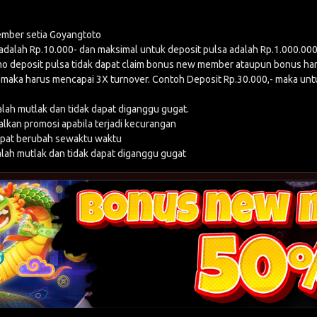
ember setia Goyangtoto
adalah Rp.10.000- dan maksimal untuk deposit pulsa adalah Rp.1.000.000
o deposit pulsa tidak dapat claim bonus new member ataupun bonus har
maka harus mencapai 3X turnover. Contoh Deposit Rp.30.000,- maka un
ah mutlak dan tidak dapat diganggu gugat.
kan promosi apabila terjadi kecurangan
dapat berubah sewaktu waktu
lah mutlak dan tidak dapat diganggu gugat