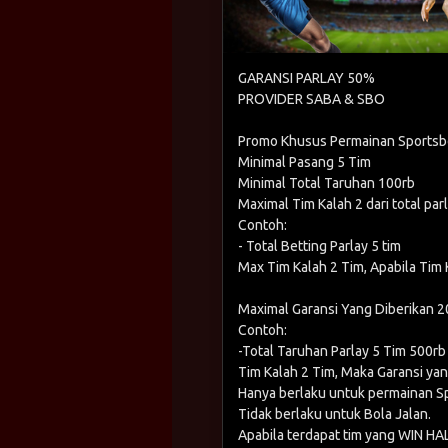
GARANSI PARLAY 50%
PROVIDER SABA & SBO
Promo Khusus Permainan Sportsbook
Minimal Pasang 5 Tim
Minimal Total Taruhan 100rb
Maximal Tim Kalah 2 dari total parl
Contoh:
- Total Betting Parlay 5 tim
Max Tim Kalah 2 Tim, Apabila Tim K
Maximal Garansi Yang Diberikan 2
Contoh:
-Total Taruhan Parlay 5 Tim 500rb
Tim Kalah 2 Tim, Maka Garansi ya
Hanya berlaku untuk permainan S
Tidak berlaku untuk Bola Jalan.
Apabila terdapat tim yang WIN HA