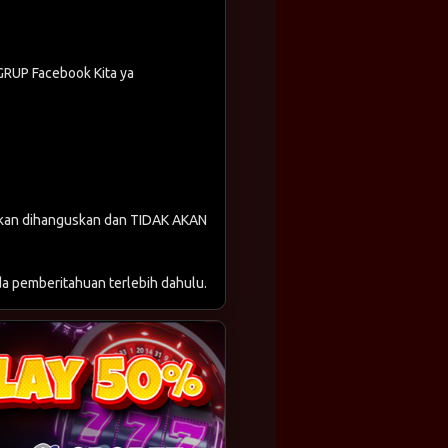
UP Facebook Kita ya
 akan dihanguskan dan TIDAK AKAN
 pemberitahuan terlebih dahulu.