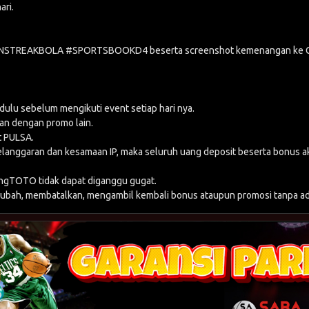
ari.
WINSTREAKBOLA #SPORTSBOOKD4 beserta screenshot kemenangan ke GR
dulu sebelum mengikuti event setiap hari nya.
an dengan promo lain.
t PULSA.
pelanggaran dan kesamaan IP, maka seluruh uang deposit beserta bonus
angTOTO tidak dapat diganggu gugat.
ah, membatalkan, mengambil kembali bonus ataupun promosi tanpa ada