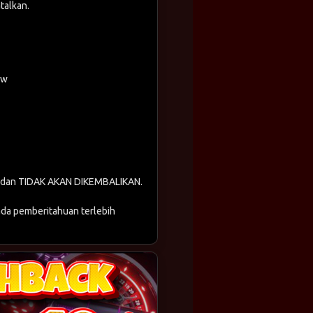
talkan.
aw
an dan TIDAK AKAN DIKEMBALIKAN.
a pemberitahuan terlebih