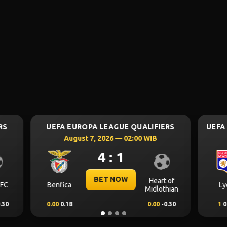
26
6/8/2026
6/8/2026
6/8/2026
6/8/2026
6
AI
CHINA
JAPAN
ASMTERDAM
BRAZIL
01
0119
2546
7821
3551
4
26
6/8/2026
6/8/2026
6/8/2026
6/8/2026
6
 Monkey Deluxe
Crazy Monkey
Double Mo
NAL
E-FOOTBALL F24 INTERNATIONAL
E-
FRIENDLY
August 7, 2026 — 04:00 WIB
0 : 0
BET NOW
agon Blitz
Eternal Fire
Fortune T
tugal
e-England
e-Finland
e-H
0.87
1.75
0.70
-1.75
-0.94
0.0