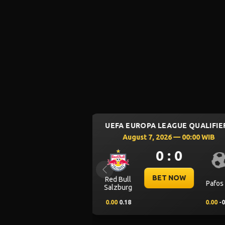
6/8/2026
6/8/2026
7/8/20
CALIFORNIA
CAMBODIA
SHANGH
8371
7607
62
6/8/2026
6/8/2026
6/8/20
Candy Bonanza Xmas
Crazy
E-FOOTBALL F24 INTERNATIO
FRIENDLY
August 7, 2026 — 03:30 WIB
0 : 0
Previous
BET NOW
Dolphin dive
Dr
e-Poland
e-Por
0.00
0.81
0.00