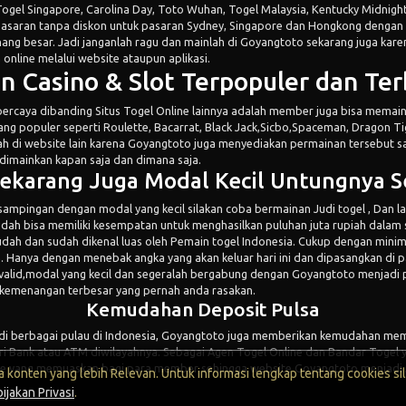
Togel Singapore, Carolina Day, Toto Wuhan, Togel Malaysia, Kentucky Midnigh
pasaran tanpa diskon untuk pasaran Sydney, Singapore dan Hongkong dengan
ang besar. Jadi janganlah ragu dan mainlah di Goyangtoto sekarang juga ka
online melalui website ataupun aplikasi.
n Casino & Slot Terpopuler dan Ter
weet Lava
Taiga 88
Triple Kun
percaya dibanding Situs Togel Online lainnya adalah member juga bisa mema
Monkey
ng populer seperti Roulette, Bacarrat, Black Jack,Sicbo,Spaceman, Dragon T
 di website lain karena Goyangtoto juga menyediakan permainan tersebut sa
 dimainkan kapan saja dan dimana saja.
ekarang Juga Modal Kecil Untungnya S
sampingan dengan modal yang kecil silakan coba bermainan Judi togel , Dan 
udah bisa memiliki kesempatan untuk menghasilkan puluhan juta rupiah dalam
udah dan sudah dikenal luas oleh Pemain togel Indonesia. Cukup dengan minim
 Hanya dengan menebak angka yang akan keluar hari ini dan dipasangkan di p
a valid,modal yang kecil dan segeralah bergabung dengan Goyangtoto menjadi p
 kemenangan terbesar yang pernah anda rasakan.
Kemudahan Deposit Pulsa
i berbagai pulau di Indonesia,
Goyangtoto
juga memberikan kemudahan mem
ri Bank atau ATM diwilayahnya. Sebagai Agen Togel Online dan Bandar Togel
e yang memuaskan bagi para member sehingga website Goyangtoto menjadi 
 konten yang lebih Relevan. Untuk informasi lengkap tentang cookies sil
ijakan Privasi
.