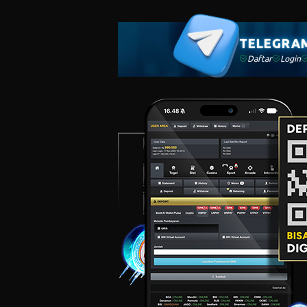
TELEGRA
Daftar
Login
Fruit Tycoon
Honey 888
H