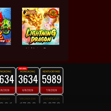
Long
Lightning Dragon
NO DISC
ONGKONG
HONGKONG
KENTUCKY MID
634
3634
5989
/8/2026
6/8/2026
7/8/2026
ACAU23
VIRGINIA DAY
LOS ANGELES
391
1736
3270
tars
Candy Bonanza