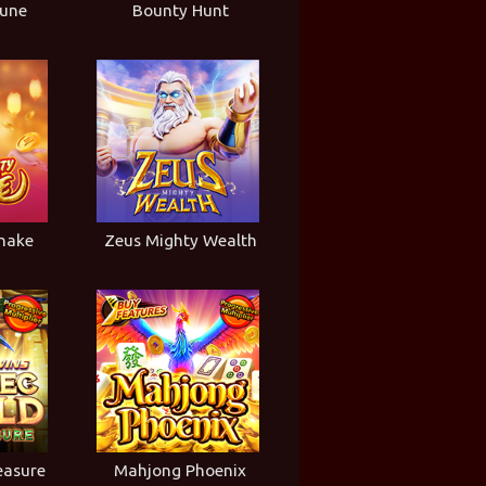
tune
Bounty Hunt
Snake
Zeus Mighty Wealth
easure
Mahjong Phoenix