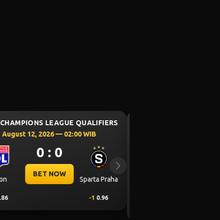
/8/2026
7/8/2026
6/8/2026
TAIWAN
SIDNEY LOTTO
HONGKONG LOTTO
587
7097
1083
/8/2026
6/8/2026
6/8/2026
nkey
Diamond 7
FOOTBALL F24 INTERNATIONAL
FRIENDLY
August 7, 2026 — 03:15 WIB
0 : 2
Next
BET NOW
oad
Forest Secret
ungary
e-Croatia
0
-0.84
0.00
0.60