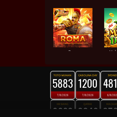
Roma
Mah
TOTO WUHAN
CAROLINA DAY
SYDNE
5883
1200
48
7/8/2026
7/8/2026
6/8/20
HK SIANG
QATAR
MACAU
9220
6642
65
Big Cai Shen
Cla