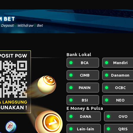
M BET
Deposit
Withdraw
Bet
Golden Fa
Golden War
Highway 
Bank Lokal
DBS
NOBU
E Money & Pulsa
ot Smash
Joker King
Lightning 
DANA
OVO
Lain-lain
QRIS