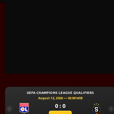
S LEAGUE QUALIFIERS
UEFA CHAMPIONS 
 2026 — 02:00 WIB
August 12, 2
0 : 0
0
Previous
Ne