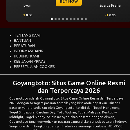
ET NOW
BE
Sparta Praha
SK Sturm Graz
-1
0.96
-0.5
0.95
TENTANG KAMI
BANTUAN
PERATURAN
INFORMASI BANK
HUBUNGI KAMI
KEBIJAKAN PRIVASI
PERSETUJUAN COOKIES
Goyangtoto: Situs Game Online Resmi
dan Terpercaya 2026
Goyangtoto adalah
Goyangtoto: Situs Game Online Resmi dan Terpercaya
2026
dengan beragam pasaran terbaik yang bisa anda dapatkan. Dimana
pasaran yang disediakan oleh Goyangtoto, terdiri dari Togel Hongkong,
Togel Singapore, Carolina Day, Toto Wuhan, Togel Malaysia, Kentucky
Midnight, Togel Sidney. Selain menyediakan pasaran dengan diskon,
Goyangtoto juga menyediakan pasaran tanpa diskon untuk pasaran Sydney,
Singapore dan Hongkong dengan hadiah kemenangan terbesar 4D x9500