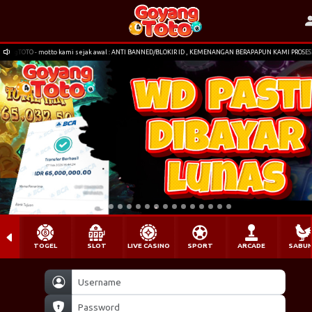
ngTOTO - motto kami sejak awal : ANTI BANNED/BLOKIR ID , KEMENANGAN BERAPAPUN KAMI PROSES!!!
TOGEL
SLOT
LIVE CASINO
SPORT
ARCADE
SABU