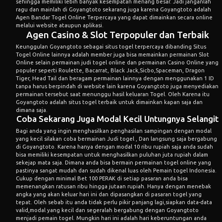
sehingga memiliki lebih banyak kesempatan menang besar. Jadi janganlah
ragu dan mainlah di Goyangtoto sekarang juga karena Goyangtoto adalah
Agen Bandar Togel Online Terpercaya yang dapat dimainkan secara online
melalui website ataupun aplikasi.
Agen Casino & Slot Terpopuler dan Terbaik
Keunggulan Goyangtoto sebagai situs togel terpercaya dibanding Situs
Togel Online lainnya adalah member juga bisa memainkan permainan
Slot
Online
selain permainan judi togel online dan permainan
Casino Online
yang
populer seperti Roulette, Bacarrat, Black Jack,Sicbo,Spaceman, Dragon
Tiger, Head Tail dan beragam permainan lainnya dengan menggunakan 1 ID
tanpa harus berpindah di website lain karena Goyangtoto juga menyediakan
permainan tersebut saat menunggu hasil keluaran Togel. Oleh Karena itu
Goyangtoto adalah situs togel terbaik untuk dimainkan kapan saja dan
dimana saja.
Coba Sekarang Juga Modal Kecil Untungnya Selangit
Bagi anda yang ingin menghasilkan penghasilan sampingan dengan modal
yang kecil silakan coba bermainan Judi togel , Dan langsung saja bergabung
di
Goyangtoto
. Karena hanya dengan modal 10 ribu rupiah saja anda sudah
bisa memiliki kesempatan untuk menghasilkan puluhan juta rupiah dalam
sekejap mata saja. Dimana anda bisa bermain permainan togel online yang
pastinya sangat mudah dan sudah dikenal luas oleh Pemain togel Indonesia.
Cukup dengan minimal Bet 100 PERAK di setiap pasaran anda bisa
memenangkan ratusan ribu hingga jutaan rupiah. Hanya dengan menebak
angka yang akan keluar hari ini dan dipasangkan di pasaran togel yang
tepat. Oleh sebab itu anda tidak perlu pikir panjang lagi,siapkan data-data
valid,modal yang kecil dan segeralah bergabung dengan Goyangtoto
menjadi pemain togel. Mungkin hari ini adalah hari keberuntungan anda