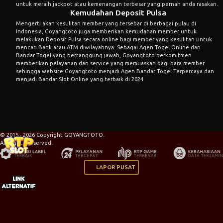
untuk meraih jackpot atau kemenangan terbesar yang pernah anda rasakan.
Kemudahan Deposit Pulsa
Mengerti akan kesulitan member yang tersebar di berbagai pulau di
Indonesia,
Goyangtoto
juga memberikan kemudahan member untuk
melakukan
Deposit Pulsa
secara online bagi member yang kesulitan untuk
mencari Bank atau ATM diwilayahnya. Sebagai Agen Togel Online dan
Bandar Togel yang bertanggung jawab,
Goyangtoto
berkomitmen
memberikan pelayanan dan service yang memuaskan bagi para member
sehingga website Goyangtoto menjadi Agen Bandar Togel Terpercaya dan
menjadi Bandar Slot Online yang terbaik di 2024
© 2015 - 2026 Copyright GOYANGTOTO.
All Rights Reserved.
LAPOR PUSAT