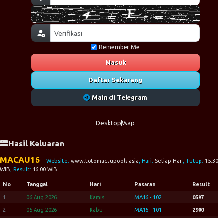
Remember Me
Masuk
Daftar Sekarang
Main di Telegram
Desktop
Wap
Hasil Keluaran
MACAU16
Website:
www.totomacaupools.asia
, Hari:
Setiap Hari
, Tutup:
15:30
WIB
, Result:
16:00 WIB
No
Tanggal
Hari
Pasaran
Result
1
06 Aug 2026
Kamis
MA16 - 102
0597
2
05 Aug 2026
Rabu
MA16 - 101
2900