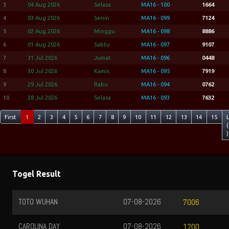
3
04 Aug 2026
Selasa
MA16 - 100
1664
4
03 Aug 2026
Senin
MA16 - 099
7124
5
02 Aug 2026
Minggu
MA16 - 098
8886
6
01 Aug 2026
Sabtu
MA16 - 097
9107
7
31 Jul 2026
Jumat
MA16 - 096
0448
8
30 Jul 2026
Kamis
MA16 - 095
7919
9
29 Jul 2026
Rabu
MA16 - 094
0762
10
28 Jul 2026
Selasa
MA16 - 093
7632
First
1
2
3
4
5
6
7
8
9
10
11
12
13
14
15
(
)
Togel Result
TOTO WUHAN
07-08-2026
7006
CAROLINA DAY
07-08-2026
1200