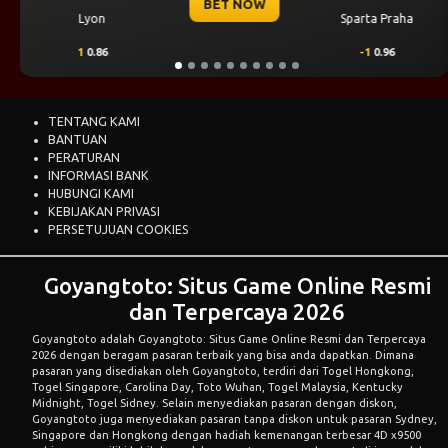
OW
BET NOW
Sparta Praha
SK Sturm Graz
-1
0.96
-0.5
0.95
TENTANG KAMI
BANTUAN
PERATURAN
INFORMASI BANK
HUBUNGI KAMI
KEBIJAKAN PRIVASI
PERSETUJUAN COOKIES
Goyangtoto: Situs Game Online Resmi
dan Terpercaya 2026
Goyangtoto adalah
Goyangtoto: Situs Game Online Resmi dan Terpercaya
2026
dengan beragam pasaran terbaik yang bisa anda dapatkan. Dimana
pasaran yang disediakan oleh Goyangtoto, terdiri dari Togel Hongkong,
Togel Singapore, Carolina Day, Toto Wuhan, Togel Malaysia, Kentucky
Midnight, Togel Sidney. Selain menyediakan pasaran dengan diskon,
Goyangtoto juga menyediakan pasaran tanpa diskon untuk pasaran Sydney,
Singapore dan Hongkong dengan hadiah kemenangan terbesar 4D x9500