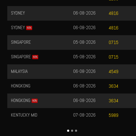
SYDNEY
06-08-2026
4816
SYDNEY
06-08-2026
4816
NO%
SINGAPORE
05-08-2026
0715
SINGAPORE
05-08-2026
0715
NO%
MALAYSIA
06-08-2026
4549
HONGKONG
06-08-2026
3634
HONGKONG
06-08-2026
3634
NO%
KENTUCKY MID
07-08-2026
5989