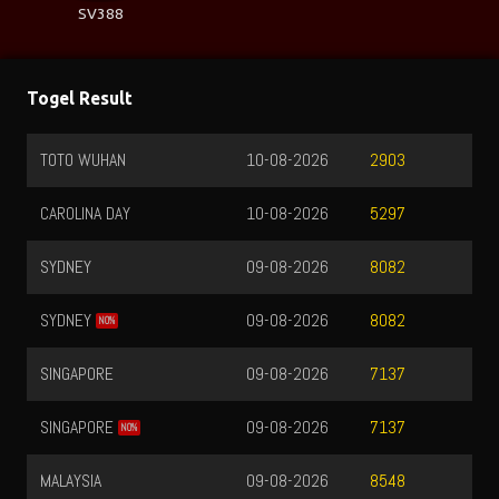
SV388
Togel Result
TOTO WUHAN
10-08-2026
2903
CAROLINA DAY
10-08-2026
5297
SYDNEY
09-08-2026
8082
SYDNEY
09-08-2026
8082
NO%
SINGAPORE
09-08-2026
7137
SINGAPORE
09-08-2026
7137
NO%
MALAYSIA
09-08-2026
8548